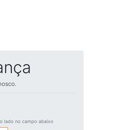
ança
nosco.
ao lado no campo abaixo