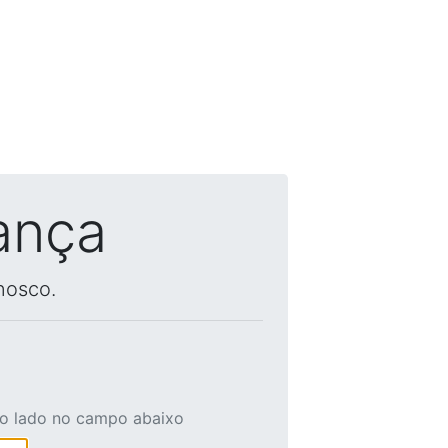
ança
nosco.
ao lado no campo abaixo