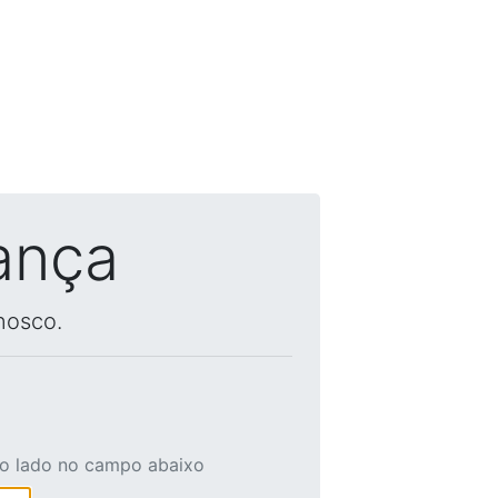
ança
nosco.
ao lado no campo abaixo