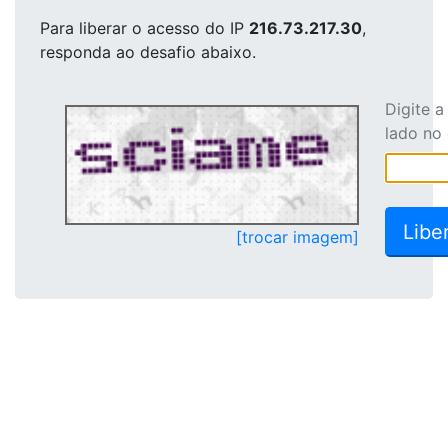
Para liberar o acesso
do IP
216.73.217.30
,
responda ao desafio abaixo.
Digite 
lado no
[trocar imagem]