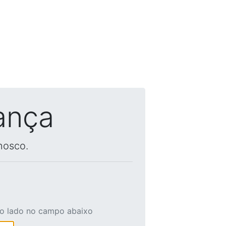
ança
nosco.
ao lado no campo abaixo