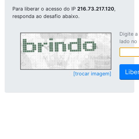
Para liberar o acesso
do IP
216.73.217.120
,
responda ao desafio abaixo.
Digite 
lado no
[trocar imagem]