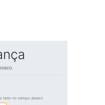
ança
nosco.
ao lado no campo abaixo