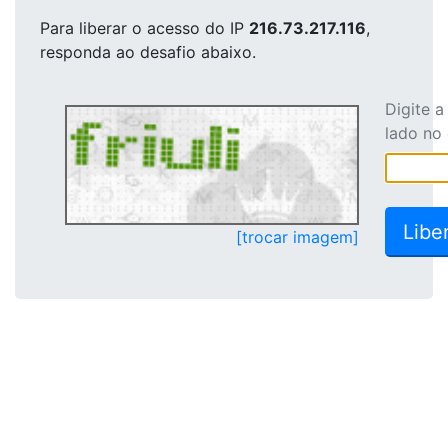
Para liberar o acesso
do IP
216.73.217.116
,
responda ao desafio abaixo.
Digite 
lado no
[trocar imagem]