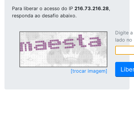
Para liberar o acesso
do IP
216.73.216.28
,
responda ao desafio abaixo.
Digite 
lado no
[trocar imagem]