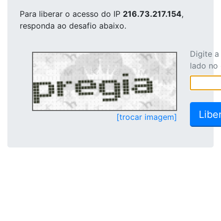
Para liberar o acesso
do IP
216.73.217.154
,
responda ao desafio abaixo.
Digite 
lado no
[trocar imagem]