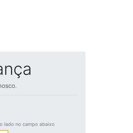
ança
nosco.
ao lado no campo abaixo