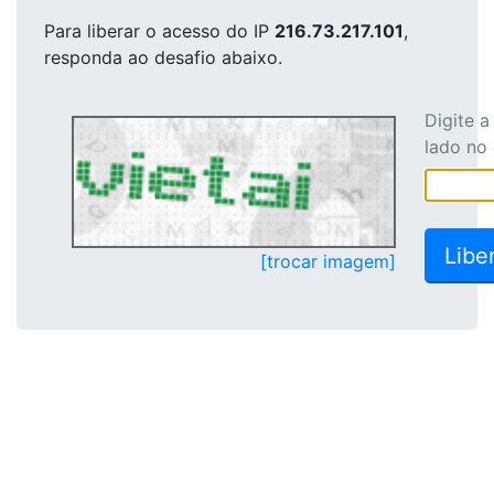
Para liberar o acesso
do IP
216.73.217.101
,
responda ao desafio abaixo.
Digite 
lado no
[trocar imagem]