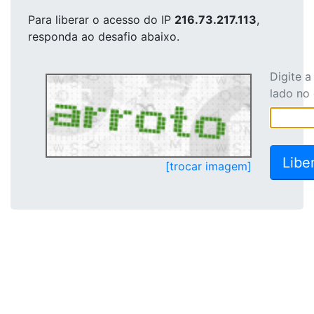
Para liberar o acesso
do IP
216.73.217.113
,
responda ao desafio abaixo.
Digite 
lado no
[trocar imagem]