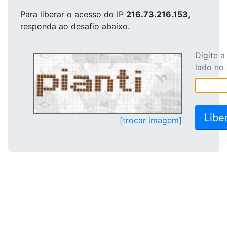
Para liberar o acesso
do IP
216.73.216.153
,
responda ao desafio abaixo.
Digite 
lado no
[trocar imagem]