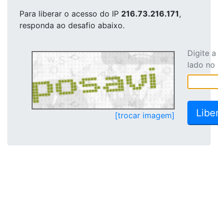
Para liberar o acesso
do IP
216.73.216.171
,
responda ao desafio abaixo.
Digite 
lado no
[trocar imagem]