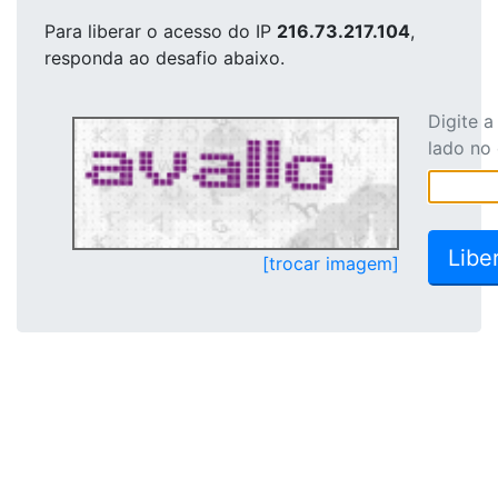
Para liberar o acesso
do IP
216.73.217.104
,
responda ao desafio abaixo.
Digite 
lado no
[trocar imagem]