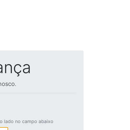
ança
nosco.
ao lado no campo abaixo