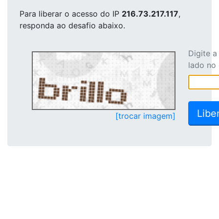
Para liberar o acesso
do IP
216.73.217.117
,
responda ao desafio abaixo.
Digite 
lado no
[trocar imagem]