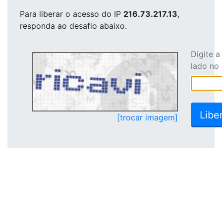
Para liberar o acesso
do IP
216.73.217.13
,
responda ao desafio abaixo.
Digite 
lado no
[trocar imagem]