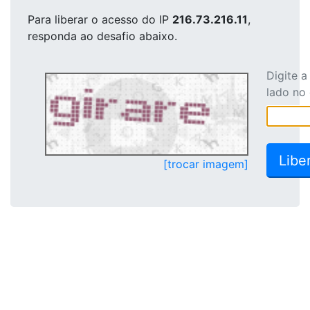
Para liberar o acesso
do IP
216.73.216.11
,
responda ao desafio abaixo.
Digite 
lado no
[trocar imagem]