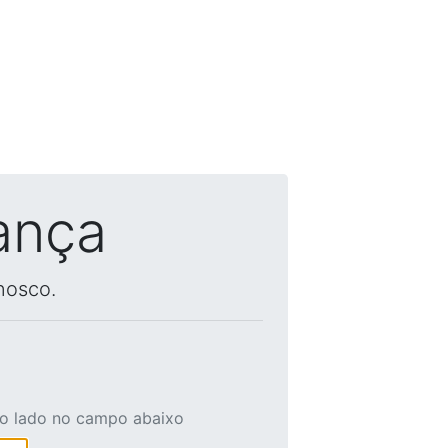
ança
nosco.
ao lado no campo abaixo