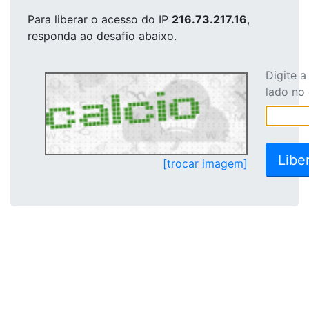
Para liberar o acesso
do IP
216.73.217.16
,
responda ao desafio abaixo.
Digite 
lado no
[trocar imagem]