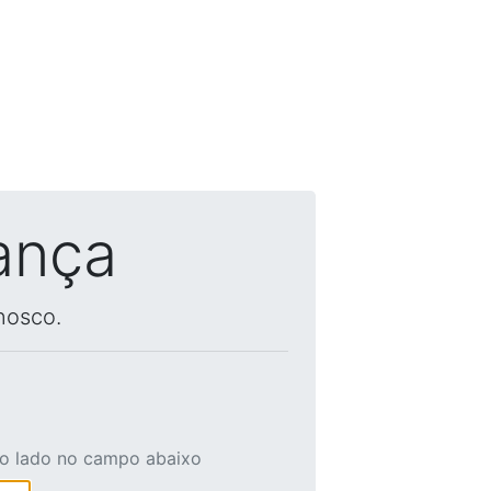
ança
nosco.
ao lado no campo abaixo