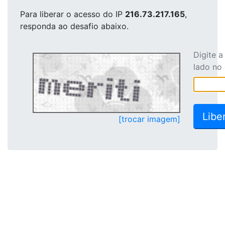
Para liberar o acesso
do IP
216.73.217.165
,
responda ao desafio abaixo.
Digite 
lado no
[trocar imagem]