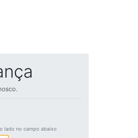
ança
nosco.
ao lado no campo abaixo