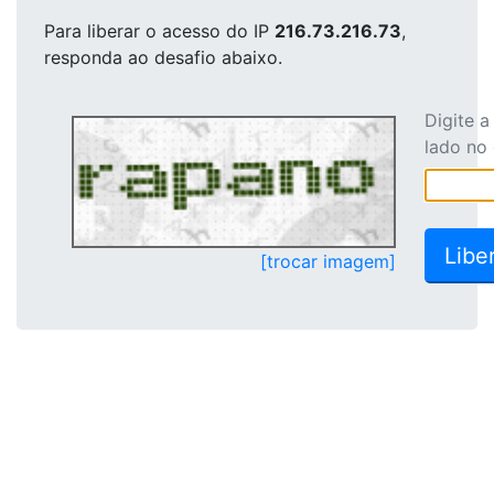
Para liberar o acesso
do IP
216.73.216.73
,
responda ao desafio abaixo.
Digite 
lado no
[trocar imagem]