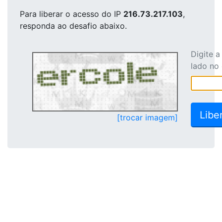
Para liberar o acesso
do IP
216.73.217.103
,
responda ao desafio abaixo.
Digite 
lado no
[trocar imagem]