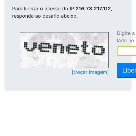
Para liberar o acesso
do IP
216.73.217.112
,
responda ao desafio abaixo.
Digite 
lado no
[trocar imagem]