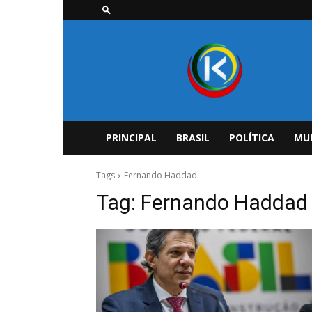
Kvooka
–
O
portal
inteligente
PRINCIPAL
BRASIL
POLÍTICA
MU
Tags
Fernando Haddad
Tag:
Fernando Haddad