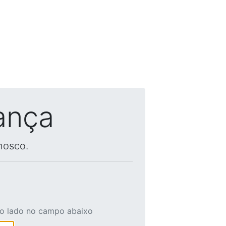
ança
nosco.
ao lado no campo abaixo