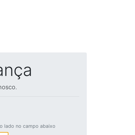
ança
nosco.
ao lado no campo abaixo