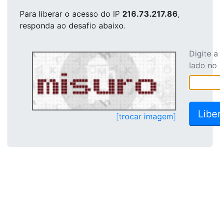
Para liberar o acesso
do IP
216.73.217.86
,
responda ao desafio abaixo.
Digite 
lado no
[trocar imagem]