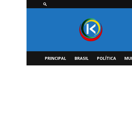
Kvooka
–
O
portal
inteligente
PRINCIPAL
BRASIL
POLÍTICA
MU