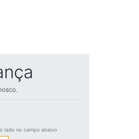
ança
nosco.
ao lado no campo abaixo