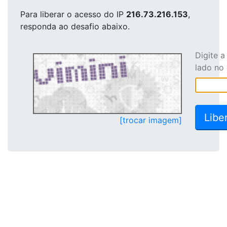
Para liberar o acesso
do IP
216.73.216.153
,
responda ao desafio abaixo.
Digite 
lado no
[trocar imagem]