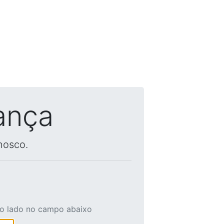
ança
nosco.
ao lado no campo abaixo