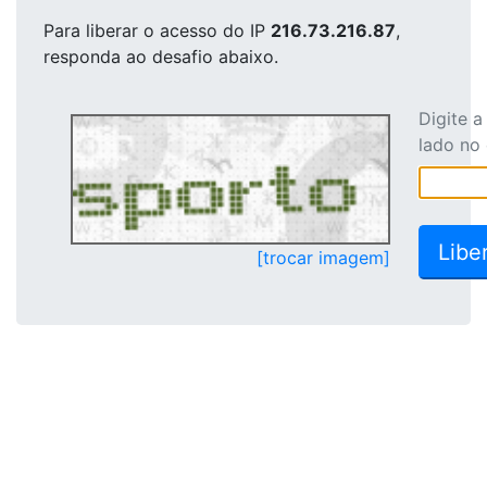
Para liberar o acesso
do IP
216.73.216.87
,
responda ao desafio abaixo.
Digite 
lado no
[trocar imagem]