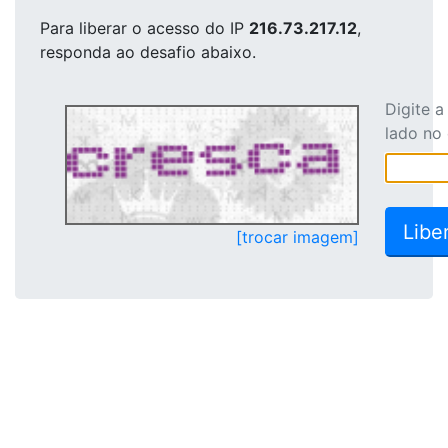
Para liberar o acesso
do IP
216.73.217.12
,
responda ao desafio abaixo.
Digite 
lado no
[trocar imagem]