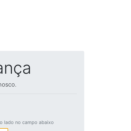
ança
nosco.
ao lado no campo abaixo