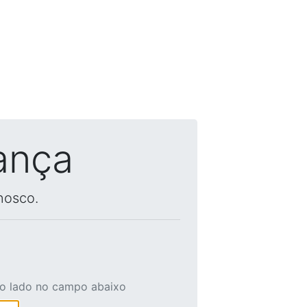
ança
nosco.
ao lado no campo abaixo