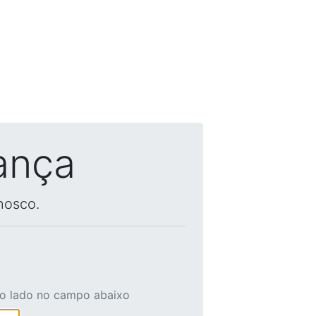
ança
nosco.
ao lado no campo abaixo