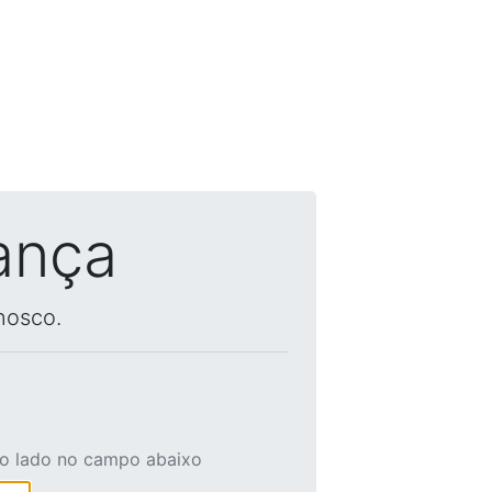
ança
nosco.
ao lado no campo abaixo