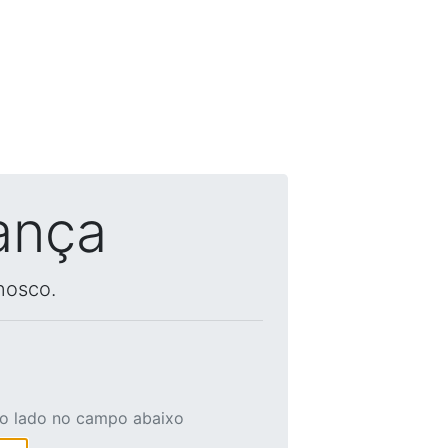
ança
nosco.
ao lado no campo abaixo