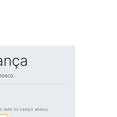
ança
nosco.
ao lado no campo abaixo