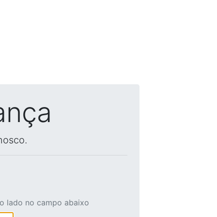
ança
nosco.
ao lado no campo abaixo