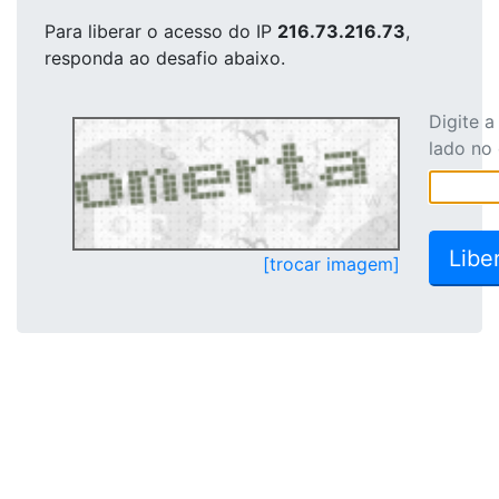
Para liberar o acesso
do IP
216.73.216.73
,
responda ao desafio abaixo.
Digite 
lado no
[trocar imagem]