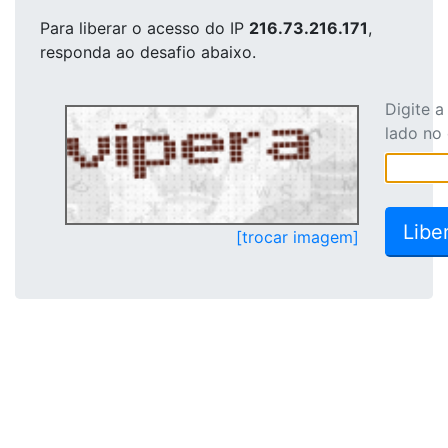
Para liberar o acesso
do IP
216.73.216.171
,
responda ao desafio abaixo.
Digite 
lado no
[trocar imagem]