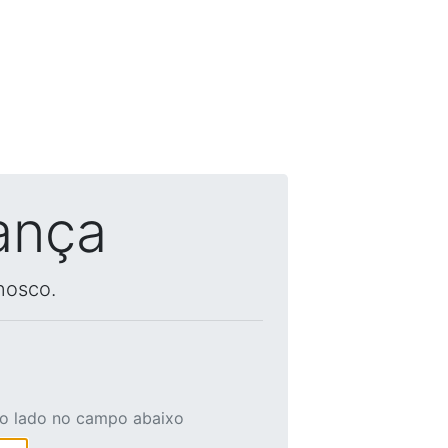
ança
nosco.
ao lado no campo abaixo