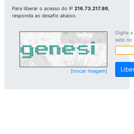
Para liberar o acesso
do IP
216.73.217.86
,
responda ao desafio abaixo.
Digite 
lado no
[trocar imagem]