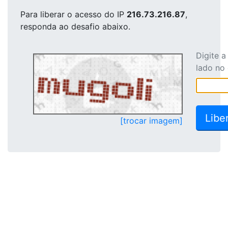
Para liberar o acesso
do IP
216.73.216.87
,
responda ao desafio abaixo.
Digite 
lado no
[trocar imagem]